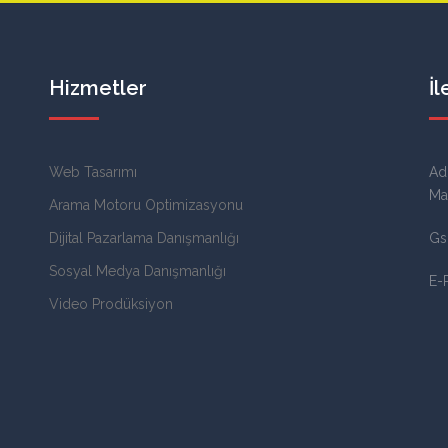
Hizmetler
İl
Web Tasarımı
Ad
Ma
Arama Motoru Optimizasyonu
Dijital Pazarlama Danışmanlığı
Gs
Sosyal Medya Danışmanlığı
E-
Video Prodüksiyon