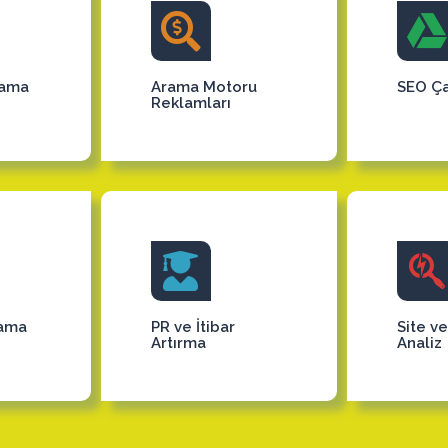
lama
Arama Motoru
SEO Ça
Reklamları
lama
PR ve İtibar
Site v
Artırma
Analiz