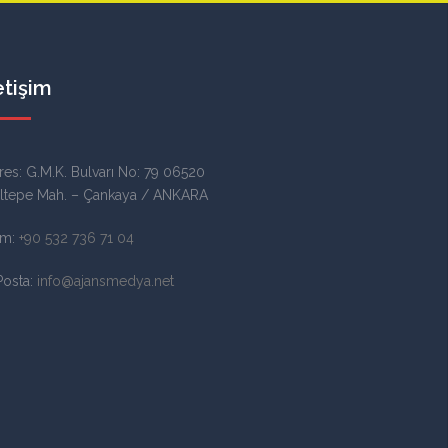
etişim
res: G.M.K. Bulvarı No: 79 06520
ltepe Mah. – Çankaya / ANKARA
m:
+90 532 736 71 04
Posta:
info@ajansmedya.net